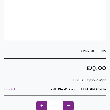
100 יחידות במארז
₪
9.00
מק"ט / ברקוד::
110182
מדיניות החזרה:
החזרת מוצרים באריזתם המקורית בלבד וזאת בלבד שלא נעשה בהם שימוש! לא ניתן להחזיר מוצרי חשמל לאחר פתיחתם ו/או הפעלתם. לא ניתן להחזיר מדפסות, מגרסות ושאר מיכון לאחר פתיחת האריזה. לא ניתן להחזיר ראשי דיו וטונרים לאחר פתיחתם ו/או שימוש. לא ניתן להחזיר מוצרים שנעשו/יוצרו בהזמנה מיוחדת ואושרו ע&quot;י הלקוח. לא ניתן להחזיר מוצרים שהוזמנו במיוחד עבור הלקוח. לא ניתן להחזיר דברי דפוס וחותמות שעברו הגהה ואושרו ע&quot;י הלקוח. התמונות באתר הינן להמחשה בלבד - ייתכנו שינויים באריזה ובנראות המוצר. ט.ל.ח
ראה עוד