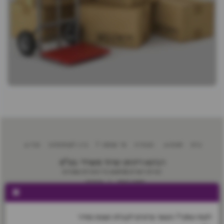
בית
חנות
הבהרה
מי אנחנו ?
בין לקוחותינו
עוד
רבינא ריהוט וציוד משרדי בע"מ
זכויות יוצרים © 2026 כל הזכויות שמורות
תקנון האתר
|
פרטיות
הירשם
לקוח עסקי? השאר פרטים לקבלת הצעת מחיר