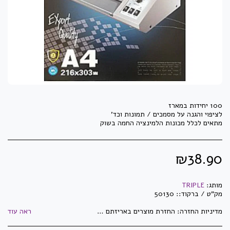
מתאים לכלל מכונות הלמינציה החמה בשוק
₪
38.90
מותג:
TRIPLE
מק"ט / ברקוד::
50130
מדיניות החזרה:
החזרת מוצרים באריזתם המקורית בלבד וזאת בלבד שלא נעשה בהם שימוש! לא ניתן להחזיר מוצרי חשמל לאחר פתיחתם ו/או הפעלתם. לא ניתן להחזיר מדפסות, מגרסות ושאר מיכון לאחר פתיחת האריזה. לא ניתן להחזיר ראשי דיו וטונרים לאחר פתיחתם ו/או שימוש. לא ניתן להחזיר מוצרים שנעשו/יוצרו בהזמנה מיוחדת ואושרו ע&quot;י הלקוח. לא ניתן להחזיר מוצרים שהוזמנו במיוחד עבור הלקוח. לא ניתן להחזיר דברי דפוס וחותמות שעברו הגהה ואושרו ע&quot;י הלקוח. התמונות באתר הינן להמחשה בלבד - ייתכנו שינויים באריזה ובנראות המוצר. ט.ל.ח
ראה עוד