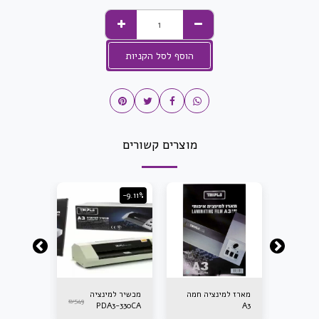
הוסף לסל הקניות
מוצרים קשורים
-10.05%
-9.11%
אזל מהמלא
יה
מארז למינציה חמה
מכשיר למינציה
מכשיר למ
₪
549
₪
199
4 LM2009
PDA3-330CA
A3