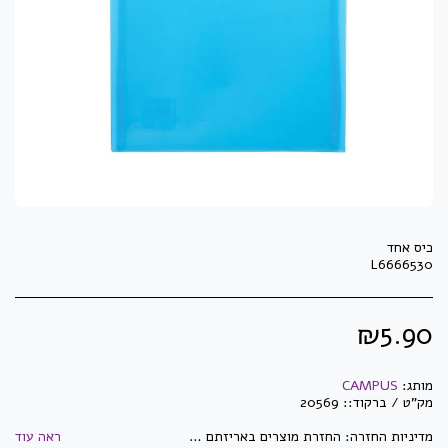
L6666530
₪
5.90
מותג:
CAMPUS
מק"ט / ברקוד::
20569
מדיניות החזרה:
החזרת מוצרים באריזתם המקורית בלבד וזאת בלבד שלא נעשה בהם שימוש! לא ניתן להחזיר מוצרי חשמל לאחר פתיחתם ו/או הפעלתם. לא ניתן להחזיר מדפסות, מגרסות ושאר מיכון לאחר פתיחת האריזה. לא ניתן להחזיר ראשי דיו וטונרים לאחר פתיחתם ו/או שימוש. לא ניתן להחזיר מוצרים שנעשו/יוצרו בהזמנה מיוחדת ואושרו ע&quot;י הלקוח. לא ניתן להחזיר מוצרים שהוזמנו במיוחד עבור הלקוח. לא ניתן להחזיר דברי דפוס וחותמות שעברו הגהה ואושרו ע&quot;י הלקוח. התמונות באתר הינן להמחשה בלבד - ייתכנו שינויים באריזה ובנראות המוצר. ט.ל.ח
ראה עוד