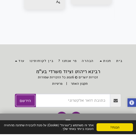
A4
לאריזה
סרט אקרילי 2"
בית
חנות
הבהרה
מי אנחנו ?
בין לקוחותינו
עוד
רבינא ריהוט וציוד משרדי בע"מ
זכויות יוצרים © 2026 כל הזכויות שמורות
תקנון האתר
|
פרטיות
הירשם
אתר זה משתמש ב"עוגיות" (Cookie) על-מנת להבטיח שתהנה מהחוויה
הבנתי!
צור קשר
הטובה ביותר באתר שלך.