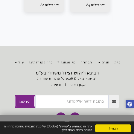
נייר צילום A4
נייר צילום A3
קוביית ני
ממו
בית
חנות
הבהרה
מי אנחנו ?
בין לקוחותינו
עוד
רבינא ריהוט וציוד משרדי בע"מ
זכויות יוצרים © 2026 כל הזכויות שמורות
תקנון האתר
|
פרטיות
הירשם
אתר זה משתמש ב"עוגיות" (Cookie) על-מנת להבטיח שתהנה מהחוויה
הבנתי!
צור קשר
הטובה ביותר באתר שלך.