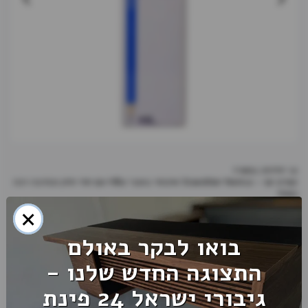
עפרון עץ – Staedtler Norica איכותי בעובי HB2 עם חוד חזק וכתיבה רכה
×
מחק בחלקו האחורי של העפרון
בואו לבקר באולם
₪
12
התצוגה החדש שלנו -
גיבורי ישראל 24 פינת
מותג:
STAEDTLER