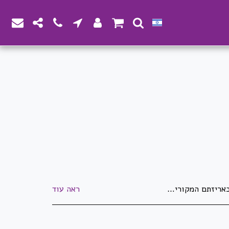
יר מוצרים שנעשו/יוצרו בהזמנה מיוחדת ואושרו ע&quot;י הלקוח. לא ניתן להחזיר מוצרים שהוזמנו במיוחד עבור הלקוח. לא ניתן להחזיר דברי דפוס וחותמות שעברו הגהה ואושרו ע&quot;י הלקוח. התמונות באתר הינן להמחשה בלבד - ייתכנו שינויים באריזה ובנראות המוצר. ט.ל.ח
ראה עוד