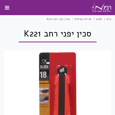
בית
חנות
אריזה ושילוח
סכין יפני רחב K221
סכין יפני רחב K221