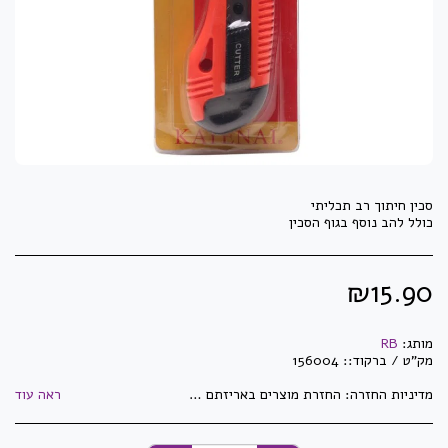
כולל להב נוסף בגוף הסכין
₪
15.90
מותג:
RB
מק"ט / ברקוד::
156004
מדיניות החזרה:
החזרת מוצרים באריזתם המקורית בלבד וזאת בלבד שלא נעשה בהם שימוש! לא ניתן להחזיר מוצרי חשמל לאחר פתיחתם ו/או הפעלתם. לא ניתן להחזיר מדפסות, מגרסות ושאר מיכון לאחר פתיחת האריזה. לא ניתן להחזיר ראשי דיו וטונרים לאחר פתיחתם ו/או שימוש. לא ניתן להחזיר מוצרים שנעשו/יוצרו בהזמנה מיוחדת ואושרו ע&quot;י הלקוח. לא ניתן להחזיר מוצרים שהוזמנו במיוחד עבור הלקוח. לא ניתן להחזיר דברי דפוס וחותמות שעברו הגהה ואושרו ע&quot;י הלקוח. התמונות באתר הינן להמחשה בלבד - ייתכנו שינויים באריזה ובנראות המוצר. ט.ל.ח
ראה עוד