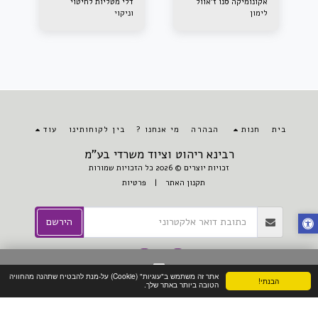
אקונומיקה סנו ז'אוול
דלי מטליות לחיטוי
לימון
וניקוי
בית
חנות
הבהרה
מי אנחנו ?
בין לקוחותינו
עוד
רבינא ריהוט וציוד משרדי בע"מ
זכויות יוצרים © 2026 כל הזכויות שמורות
תקנון האתר
|
פרטיות
לקוח עסקי? השאר פרטים לקבלת הצעת מחיר
הירשם
אתר זה משתמש ב"עוגיות" (Cookie) על-מנת להבטיח שתהנה מהחוויה
הבנתי!
צור קשר
הטובה ביותר באתר שלך.