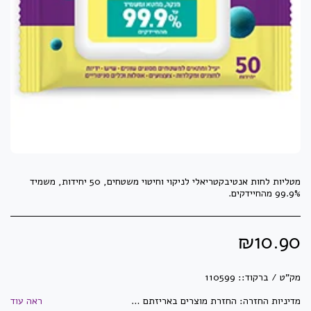
מטליות לחות אנטיבקטריאלי לניקוי וחיטוי משטחים, 50 יחידות, משמיד
99.9% מהחיידקים.
₪
10.90
מק"ט / ברקוד::
110599
מדיניות החזרה:
החזרת מוצרים באריזתם המקורית בלבד וזאת בלבד שלא נעשה בהם שימוש! לא ניתן להחזיר מוצרי חשמל לאחר פתיחתם ו/או הפעלתם. לא ניתן להחזיר מדפסות, מגרסות ושאר מיכון לאחר פתיחת האריזה. לא ניתן להחזיר ראשי דיו וטונרים לאחר פתיחתם ו/או שימוש. לא ניתן להחזיר מוצרים שנעשו/יוצרו בהזמנה מיוחדת ואושרו ע&quot;י הלקוח. לא ניתן להחזיר מוצרים שהוזמנו במיוחד עבור הלקוח. לא ניתן להחזיר דברי דפוס וחותמות שעברו הגהה ואושרו ע&quot;י הלקוח. התמונות באתר הינן להמחשה בלבד - ייתכנו שינויים באריזה ובנראות המוצר. ט.ל.ח
ראה עוד