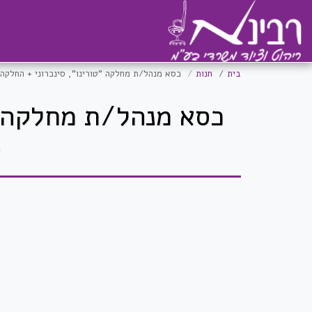
בית
חנות
כסא מנהל/ת מחלקה "טורינו", סינכרוני + החלקה, ידיות 3D, גב רשת לבן מושב כחו
ל