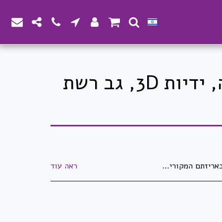
כסא מנהל/ת מחלקה "טורינו", סינכרוני + החלקה, ידיות 3D, גב רשת
יר מוצרים שנעשו/יוצרו בהזמנה מיוחדת ואושרו ע&quot;י הלקוח. לא ניתן להחזיר מוצרים שהוזמנו במיוחד עבור הלקוח. לא ניתן להחזיר דברי דפוס וחותמות שעברו הגהה ואושרו ע&quot;י הלקוח. התמונות באתר הינן להמחשה בלבד - ייתכנו שינויים באריזה ובנראות המוצר. ט.ל.ח
ראה עוד