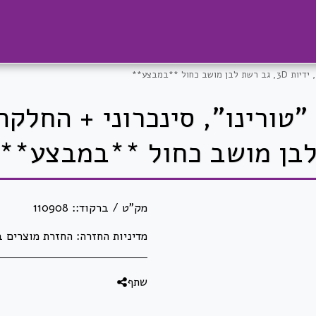
ל **במבצע**
בן מושב כחול **במבצע**
מק"ט / ברקוד::
110908
מדיניות החזרה:
החזרת מוצרים באריזתם המקורית בלבד וזאת בלבד שלא נעשה בהם שימוש! לא ניתן להחזיר מוצרי חשמל לאחר פתיחתם ו/או הפעלתם. לא ניתן להחזיר מדפסות, מגרסות ושאר מיכון לאחר פתיחת האריזה. לא ניתן להחזיר ראשי דיו וטונרים לאחר פתיחתם ו/או שימוש. לא ניתן להחז
שתף