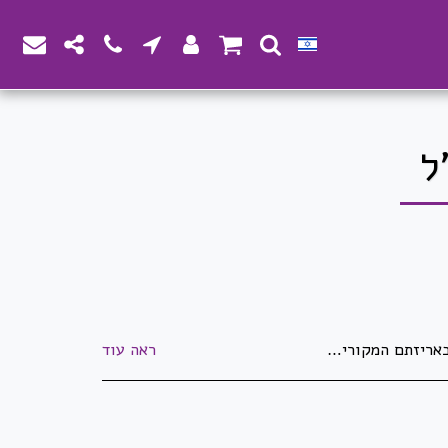
יר מוצרים שנעשו/יוצרו בהזמנה מיוחדת ואושרו ע&quot;י הלקוח. לא ניתן להחזיר מוצרים שהוזמנו במיוחד עבור הלקוח. לא ניתן להחזיר דברי דפוס וחותמות שעברו הגהה ואושרו ע&quot;י הלקוח. התמונות באתר הינן להמחשה בלבד - ייתכנו שינויים באריזה ובנראות המוצר. ט.ל.ח
ראה עוד