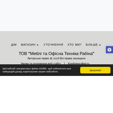
ДІМ
МАГАЗИН
УТОЧНЕННЯ
ХТО МИ?
БІЛЬШЕ
ТОВ "Меблі та Офісна Техніка Рабіна"
Авторське право © 2026 Всі права захищено
Умови та положення веб-сайту
|
Конфіденційність
Цей вебсайт використовує файли cookie, щоб забезпечити вам
Зрозуміло!
найкращий досвід користування нашим вебсайтом.
Підписатися