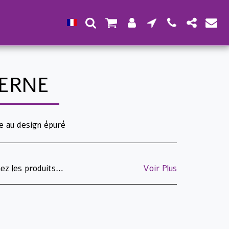
DERNE
e au design épuré
 l'emballage. Les cartouches d'encre et les toners ne peuvent être retournés après ouverture et/ou utilisation. Les produits fabriqués sur commande spéciale et approuvés par le client ne peuvent être retournés. Les produits commandés spécialement pour le client ne peuvent être retournés. Les imprimés et les timbres relus et approuvés par le client ne peuvent être retournés. Les images du site sont présentées à titre d'illustration uniquement ; l'emballage et l'apparence du produit peuvent être modifiés. T.L.H.
Voir Plus