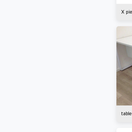
X pie
Ve
showr
tabl