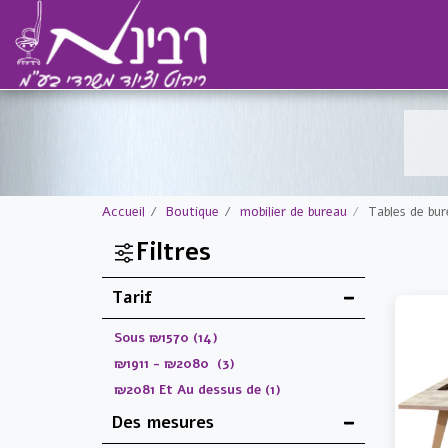
Accueil
Boutique
mobilier de bureau
Tables de bu
Filtres
Tarif
Sous
₪
1570
(14)
₪
1911
-
₪
2080
(3)
₪
2081
Et Au dessus de
(1)
Des mesures