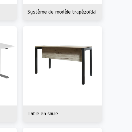
Système de modèle trapézoïdal
×
eau
, coin
Table en saule