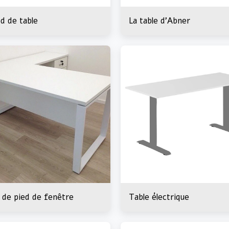
d de table
La table d'Abner
nez visiter notre nouv
oom - Giborei Israel 24
e de pied de fenêtre
Table électrique
Habonim 3