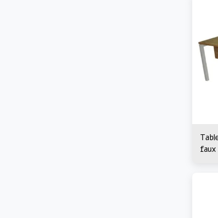
Tabl
faux